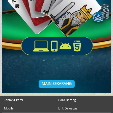
Live Casino
Poker
PROMO
Slots
PROMO
IDN Live
Togel
PROMO
Elottery
MAIN SEKARANG
Tangkas
PROMO
Tentang kami
Cara Betting
Tembak Ikan
Mobile
Link Dewacash